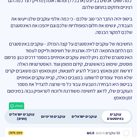
׳כמה שווים׳ אנשים בביזנס (או בכלל) ומהווה אומדן מדוייק לעד כמה הם
רציניים וחזקים בתחום שלהם.
ביטופ יהיה החבר הכי טוב שלכם - כי כמה אלפי עוקבים שלנו ייעשו את
העבודה, יגשימו את חלום הפופולריות שלכם וגם ייהפכו את האינסטגרם
שלכם למקור הכנסה.
החשיבות של עוקבים לאינסטגרם על קצה המזלג - עוקבים באינסטגרם
הם הלחם והחמאה לגדילה אורגנית של חשיפות ולייקים לעמוד
האינסטגרם שלכם. ניתן להשיג עוקבים אמיתיים במספר דרכים כגון: פרסום
פוסטים, שימוש בהאשטגים, קידום ממומן ועוד. האסטרטגיות האלה
דורשות זמן ומאמץ בשביל להגיע לתוצאות; זמן ומאמץ הם משאבים יקרים
שלא תמיד עומדים לרשותנו. במצבים כאלה, קניית עוקבים אמיתיים
בביטופ היא הבחירה הטבעית עבור כל מי שרוצה להגדיל את מספר
העוקבים שלו, לדאוג לחשיפה משודרגת ולזכות לטראפיק גבוה במינימום
זמן ומאמץ.
מומלץ
עוקבים
עוקבים ישראלים
עוקבים ישראלים
עוקבים פרימיום
באינסטגרם
(נשים)
50 עוקבים
₪10
₪13.5
חסוך 26%