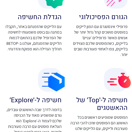
הגורם הפסיכולוגי
הגדלת החשיפה
פרופילי אינסטגרם עם המון לייקים
עם הלייקים שהזמנתם באתר, תקבלו
בפוסטים מושכים קהל גדול יותר של
במתנה גם בוסט משמעותי לחשיפה
אנשים מאשר פרופילים ׳עניים׳
של הפרופיל שלכם בהתאם לכמות
בלייקים, כשהפוסטים שלכם מצוידים
הלייקים שהזמנתם, אצלנו ב-BETOP
בלייקים, צפו לאחוזי מעורבות טובים
תהליך הגדילה הוא מפוקח והדרגתי.
יותר.
חשיפה ל-'Top׳ של
חשיפה ל-׳Explore׳
ההאשטגים
בדומה לדרך שבה האשטגים עובדים,
גורם שמשפיע מאוד על הכניסה
הפוסטים שמופיעים ראשונים בכל
שלכם לעמוד ה-׳Explore׳ הוא
האשטג הם הפוסטים שזכו להכי הרבה
העלאת פוסטים עם הרבה מעורבות
מעורבות ולייקים, עם הלייקים שלנו