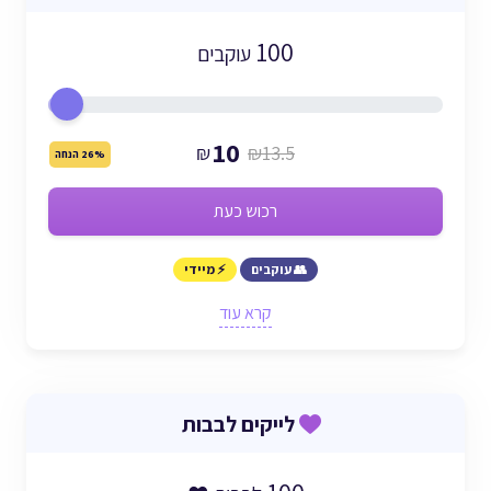
100
עוקבים
10
₪
₪13.5
26% הנחה
רכוש כעת
👥 עוקבים
⚡ מיידי
קרא עוד
לייקים לבבות