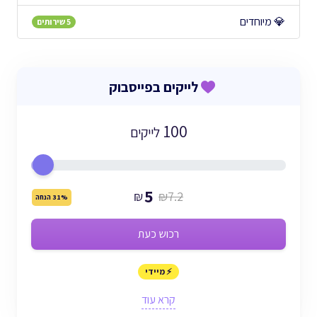
💎 מיוחדים
5 שירותים
לייקים בפייסבוק
100
לייקים
5
₪
₪7.2
31% הנחה
רכוש כעת
⚡ מיידי
קרא עוד