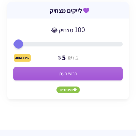
לייקים מצחיק
100
מצחיק 😂
5
₪
₪7.2
31% הנחה
רכוש כעת
💎 מיוחדים