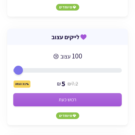
💎 מיוחדים
לייקים עצוב
100
עצוב 😢
5
₪
₪7.2
31% הנחה
רכוש כעת
💎 מיוחדים