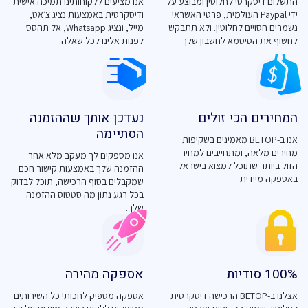
התשלום דיסקרטי לחלוטין ומבוצע על
אנו מציעים ללקוחותינו תמיכה אישית
ידי Paypal העולמית, פרטי האשראי
ודיסקרטית באמצעות נציג צ׳אט,
נשמרים חסויים לחלוטין. ולא תתבקש
מייל, ונציג Whatsapp, אל תהסס
לחשוף את הסיסמא לחשבון שלך.
לפנות אלינו לכל שאלה.
המחירים הכי זולים
נעדכן אותך שההזמנה
הסתיימה
אנו ב-BETOP מאמינים בשקיפות
מחירים מלאה, ומתחייבים למחיר
אנו מספקים לך מעקב מלא אחר
הזול ביותר שתוכל למצוא בישראל
ההזמנה שלך באמצעות קישור חכם
באספקה מיידית.
שמקבלים בסוף הרכישה, תוכל לבדוק
בכל רגע נתון מה סטטוס ההזמנה
שלך.
100% סודיות
אספקה מהירה
אצלנו ב-BETOP הרכישה דיסקרטית
אספקה מספיק לחכות! כל השירותים