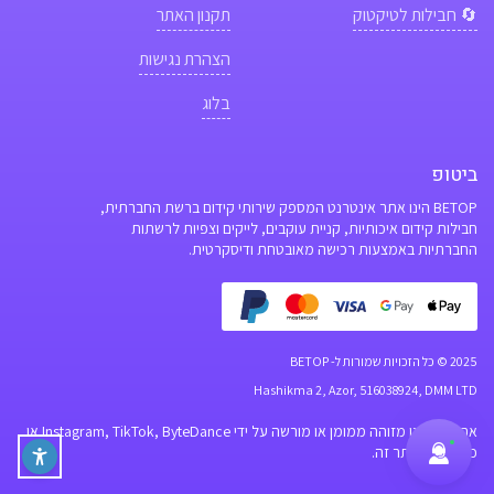
🔄 חבילות לטיקטוק
תקנון האתר
הצהרת נגישות
בלוג
ביטופ
BETOP הינו אתר אינטרנט המספק שירותי קידום ברשת החברתית,
חבילות קידום איכותיות, קניית עוקבים, לייקים וצפיות לרשתות
החברתיות באמצעות רכישה מאובטחת ודיסקרטית.
2025 © כל הזכויות שמורות ל- BETOP
Hashikma 2, Azor, 516038924, DMM LTD
אתר זה אינו מזוהה ממומן או מורשה על ידי Instagram, TikTok, ByteDance או
כל מותג באתר זה.