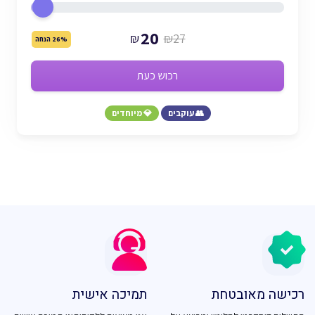
20
₪
₪27
26% הנחה
רכוש כעת
👥 עוקבים
💎 מיוחדים
רכישה מאובטחת
תמיכה אישית