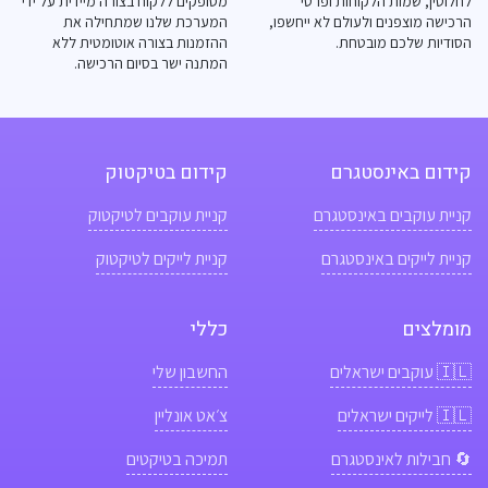
לחלוטין, שמות הלקוחות ופרטי
מסופקים ללקוח בצורה מיידית על ידי
הרכישה מוצפנים ולעולם לא ייחשפו,
המערכת שלנו שמתחילה את
הסודיות שלכם מובטחת.
ההזמנות בצורה אוטומטית ללא
המתנה ישר בסיום הרכישה.
קידום באינסטגרם
קידום בטיקטוק
קניית עוקבים באינסטגרם
קניית עוקבים לטיקטוק
קניית לייקים באינסטגרם
קניית לייקים לטיקטוק
מומלצים
כללי
🇮🇱
עוקבים ישראלים
החשבון שלי
🇮🇱
לייקים ישראלים
צ׳אט אונליין
🔄 חבילות לאינסטגרם
תמיכה בטיקטים