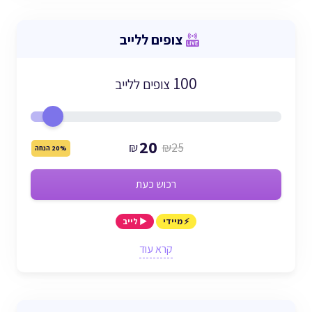
צופים ללייב
100
צופים ללייב
20
₪
₪25
20% הנחה
רכוש כעת
⚡ מיידי
▶️ לייב
קרא עוד