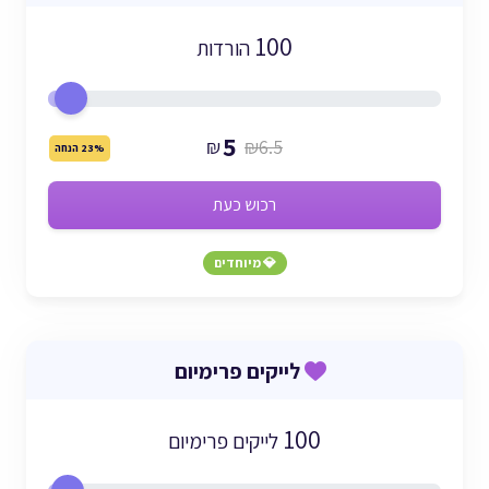
100
הורדות
5
₪
₪6.5
23% הנחה
רכוש כעת
💎 מיוחדים
לייקים פרימיום
100
לייקים פרימיום